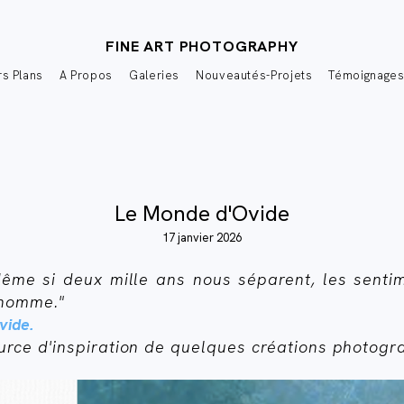
FINE ART PHOTOGRAPHY
s Plans
A Propos
Galeries
Nouveautés-Projets
Témoignage
Le Monde d'Ovide
17 janvier 2026
ême si deux mille ans nous séparent, les sentim
l'homme."
vide.
rce d'inspiration de quelques créations photogr